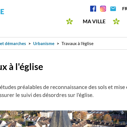
Aller
Réseaux
F
au
sociaux
contenu
MA VILLE
principal
 et démarches
Urbanisme
Travaux à l'église
x à l'église
tudes préalables de reconnaissance des sols et mise 
surer le suivi des désordres sur l'église.