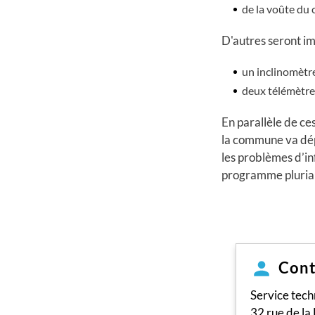
de la voûte du 
D'autres seront imp
un inclinomètre
deux télémètres 
En parallèle de ce
la commune va dép
les problèmes d’inf
programme pluria
Cont
Service tech
32 rue de la