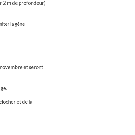
ur 2 m de profondeur)
miter la gêne
8 novembre et seront
age.
locher et de la