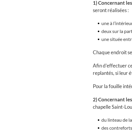
1) Concernant les
seront réalisées :
une à l’intérieu
deux sur la par
une située entr
Chaque endroit ser
Afin d’effectuer c
replantés, si leur é
Pour la fouille int
2) Concernant les
chapelle Saint-Loui
du linteau de l
des contrefort