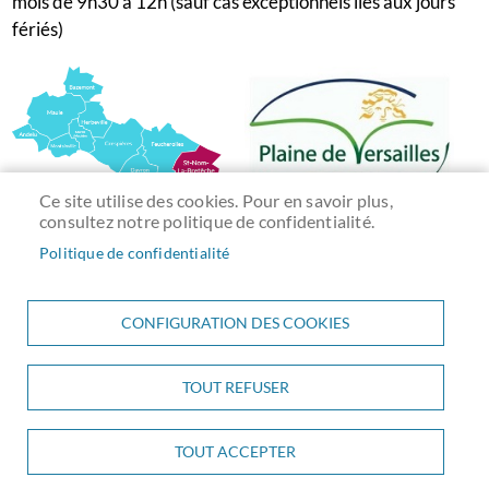
mois de 9h30 à 12h (sauf cas exceptionnels liés aux jours
fériés)
Ce site utilise des cookies. Pour en savoir plus,
consultez notre politique de confidentialité.
Politique de confidentialité
CONFIGURATION DES COOKIES
TOUT REFUSER
Menu
ACCUEIL
PLAN DU SITE
CONTACT
MENTIONS LÉGALES
Pied
DONNÉES PERSONNELLES
ACCESSIBILITÉ
COOKIES
de
S'IDENTIFIER
TOUT ACCEPTER
page