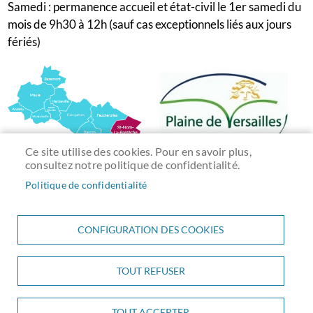
Samedi : permanence accueil et état-civil le 1er samedi du
mois de 9h30 à 12h (sauf cas exceptionnels liés aux jours
fériés)
Ce site utilise des cookies. Pour en savoir plus,
consultez notre politique de confidentialité.
Politique de confidentialité
CONFIGURATION DES COOKIES
TOUT REFUSER
Menu
ACCUEIL
PLAN DU SITE
CONTACT
MENTIONS LÉGALES
Pied
DONNÉES PERSONNELLES
ACCESSIBILITÉ
COOKIES
S'IDENTIFIER
TOUT ACCEPTER