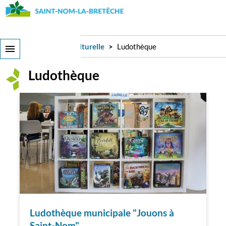
Aller
au
contenu
principal
Ça bouge !
Vie culturelle
Ludothèque
Ludothèque
Ludothèque municipale "Jouons à
Saint-Nom"