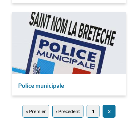
Police municipale
Pagination
« Premier
Première
‹ Précédent
Page
1
2
page
précédente