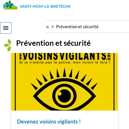
Aller
au
contenu
principal
Services et démarches
Prévention et sécurité
Prévention et sécurité
Devenez voisins vigilants !