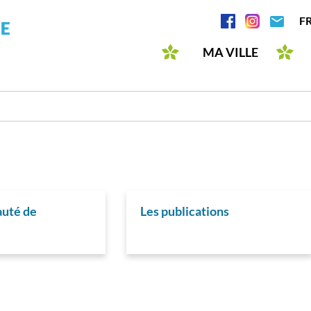
Aller
Réseaux
F
au
sociaux
contenu
MA VILLE
principal
uté de
Les publications