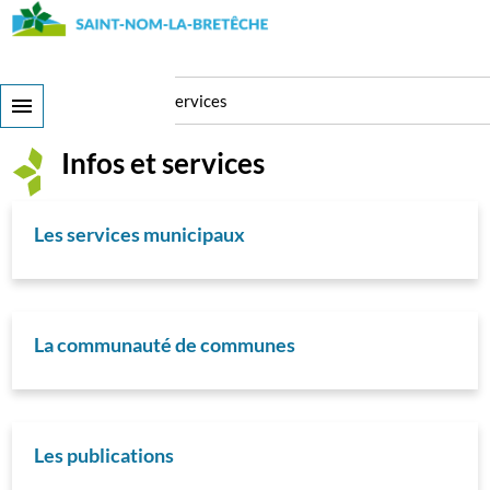
Aller
au
contenu
principal
Ma Ville
Infos et services
Infos et services
Les services municipaux
La communauté de communes
Les publications