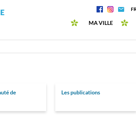
Aller
Réseaux
F
au
sociaux
contenu
MA VILLE
principal
uté de
Les publications