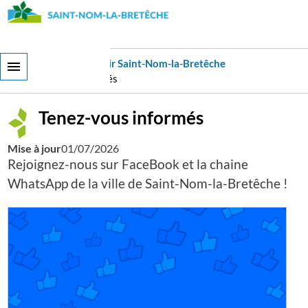
Aller
au
contenu
principal
Ma Ville
Découvrir Saint-Nom-la-Bretêche
Tenez-vous informés
Tenez-vous informés
Mise à jour
01/07/2026
Rejoignez-nous sur FaceBook et la chaine
WhatsApp de la ville de Saint-Nom-la-Bretêche !