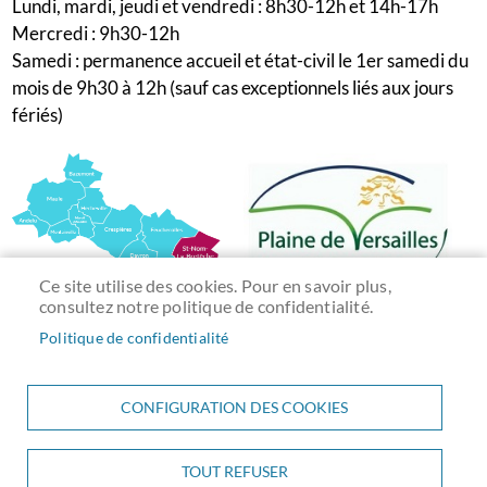
Lundi, mardi, jeudi et vendredi : 8h30-12h et 14h-17h
Mercredi : 9h30-12h
Samedi : permanence accueil et état-civil le 1er samedi du
mois de 9h30 à 12h (sauf cas exceptionnels liés aux jours
fériés)
Ce site utilise des cookies. Pour en savoir plus,
consultez notre politique de confidentialité.
Politique de confidentialité
CONFIGURATION DES COOKIES
TOUT REFUSER
Menu
ACCUEIL
PLAN DU SITE
CONTACT
MENTIONS LÉGALES