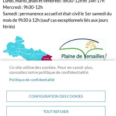
Lundi, mardi, jeudi et vendredi : 8h30-12h et 14h-17h
Mercredi : 9h30-12h
Samedi : permanence accueil et état-civil le 1er samedi du
mois de 9h30 à 12h (sauf cas exceptionnels liés aux jours
fériés)
Ce site utilise des cookies. Pour en savoir plus,
consultez notre politique de confidentialité.
Politique de confidentialité
CONFIGURATION DES COOKIES
TOUT REFUSER
Menu
ACCUEIL
PLAN DU SITE
CONTACT
MENTIONS LÉGALES