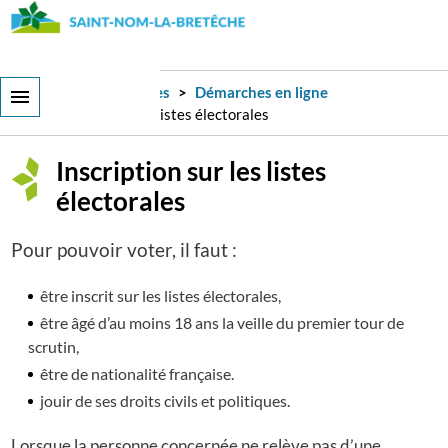
Aller
au
contenu
principal
Services et démarches
Démarches en ligne
Inscription sur les listes électorales
Inscription sur les listes
électorales
Pour pouvoir voter, il faut :
être inscrit sur les listes électorales,
être âgé d’au moins 18 ans la veille du premier tour de
scrutin,
être de nationalité française.
jouir de ses droits civils et politiques.
Lorsque la personne concernée ne relève pas d’une