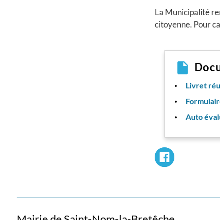
La Municipalité re
citoyenne. Pour ca
Doc
Livret ré
Formulair
Auto éval
Mairie de Saint-Nom-la-Bretêche