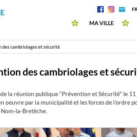
Skip
Réseaux
F
to
sociaux
main
MA VILLE
content
n des cambriolages et sécurité
tion des cambriolages et sécuri
de la réunion publique "Prévention et Sécurité" le 11 
 oeuvre par la municipalité et les forces de l'ordre p
t-Nom-la-Bretêche.