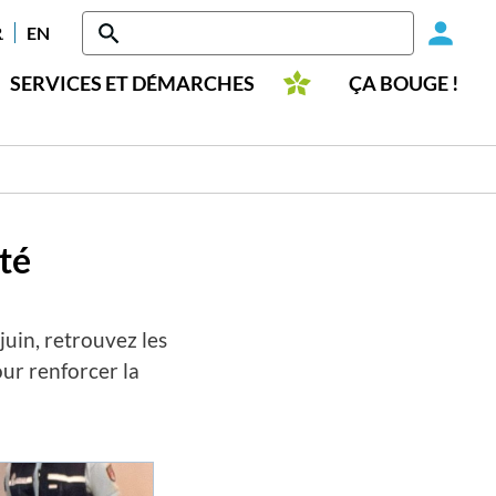
Head
RANÇAIS
ENGLISH
-
SERVICES ET DÉMARCHES
ÇA BOUGE !
Conn
té
juin, retrouvez les
our renforcer la