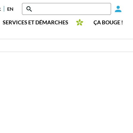
Head
RANÇAIS
ENGLISH
-
SERVICES ET DÉMARCHES
ÇA BOUGE !
Conn